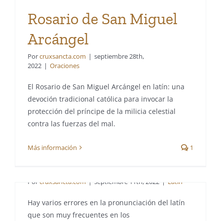
Rosario de San Miguel
Arcángel
Por
cruxsancta.com
|
septiembre 28th,
2022
|
Oraciones
El Rosario de San Miguel Arcángel en latín: una
devoción tradicional católica para invocar la
protección del príncipe de la milicia celestial
Pule tu latín: los dos
contra las fuerzas del mal.
errores más frecuentes
Más información
1
en los hispanohablantes
Por
cruxsancta.com
|
septiembre 11th, 2022
|
Latín
Hay varios errores en la pronunciación del latín
que son muy frecuentes en los