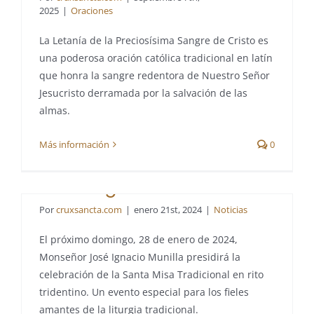
2025
|
Oraciones
La Letanía de la Preciosísima Sangre de Cristo es
una poderosa oración católica tradicional en latín
que honra la sangre redentora de Nuestro Señor
Santa Misa Tradicional
Jesucristo derramada por la salvación de las
almas.
presidida por Monseñor
Más información
0
Munilla el próximo
Domingo
Por
cruxsancta.com
|
enero 21st, 2024
|
Noticias
El próximo domingo, 28 de enero de 2024,
Monseñor José Ignacio Munilla presidirá la
celebración de la Santa Misa Tradicional en rito
tridentino. Un evento especial para los fieles
amantes de la liturgia tradicional.