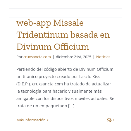
Cruxsancta desarrolla la
web-app Missale
Tridentinum basada en
Divinum Officium
Por
cruxsancta.com
|
diciembre 21st, 2025
|
Noticias
Partiendo del código abierto de Divinum Officium,
un titánico proyecto creado por Laszlo Kiss
San John Henry
(D.E.P.), cruxsancta.com ha tratado de actualizar
Newman ya es Doctor
la tecnología para hacerlo visualmente más
amigable con los dispositivos móviles actuales. Se
de la Iglesia. Cruxsancta
trata de un empaquetado [...]
acude al evento en el
Más información
1
Vaticano.