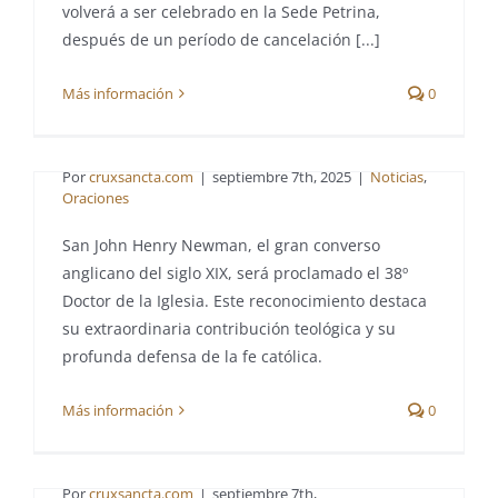
volverá a ser celebrado en la Sede Petrina,
San John Henry
después de un período de cancelación [...]
Newman será el 38º
Más información
0
Doctor de la Iglesia
Por
cruxsancta.com
|
septiembre 7th, 2025
|
Noticias
,
Oraciones
San John Henry Newman, el gran converso
anglicano del siglo XIX, será proclamado el 38º
Doctor de la Iglesia. Este reconocimiento destaca
su extraordinaria contribución teológica y su
Letanía de la
profunda defensa de la fe católica.
Preciosísima Sangre de
Más información
0
Cristo
Por
cruxsancta.com
|
septiembre 7th,