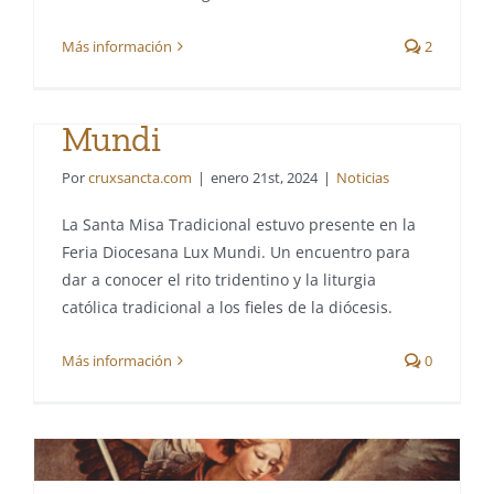
La Santa Misa
Tradicional presente en
Más información
2
la Feria Diocesana Lux
Mundi
Por
cruxsancta.com
|
enero 21st, 2024
|
Noticias
La Santa Misa Tradicional estuvo presente en la
Feria Diocesana Lux Mundi. Un encuentro para
dar a conocer el rito tridentino y la liturgia
católica tradicional a los fieles de la diócesis.
Más información
0