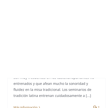
Saltar
al
contenido
Pule tu latín: los dos
errores más frecuentes en
los hispanohablantes
Por
cruxsancta.com
|
septiembre 11th, 2022
|
Latín
Hay varios errores en la pronunciación del latín que
son muy frecuentes en los castellanoparlantes no
Recuperar
entrenados y que afean mucho la sonoridad y
fluidez en la misa tradicional. Los seminarios de
paulatinamente la
tradición latina entrenan cuidadosamente a [...]
tradición católica
Más información
2