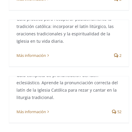
Por
cruxsancta.com
|
febrero 21st, 2021
|
Latín
Guía práctica para recuperar paulatinamente la
tradición católica: incorporar el latín litúrgico, las
oraciones tradicionales y la espiritualidad de la
Pronunciación del latín
Iglesia en tu vida diaria.
eclesiástico
Más información
2
Por
cruxsancta.com
|
mayo 25th, 2020
|
Latín
Guía completa de pronunciación del latín
eclesiástico. Aprende la pronunciación correcta del
latín de la Iglesia Católica para rezar y cantar en la
liturgia tradicional.
¿Por qué rezar en latín?
Más información
52
Por
cruxsancta.com
|
mayo 15th, 2020
|
Latín
El latín es la lengua oficial de la Iglesia Católica y se