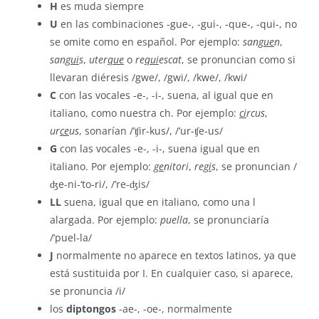
H
es muda siempre
U
en las combinaciones -gue-, -gui-, -que-, -qui-, no
se omite como en español. Por ejemplo:
san
gue
n
,
san
gui
s
,
uter
que
o
re
qui
escat
, se pronuncian como si
llevaran diéresis /gwe/, /gwi/, /kwe/, /kwi/
C
con las vocales -e-, -i-, suena, al igual que en
italiano, como nuestra ch. Por ejemplo:
ci
rcus
,
ur
ce
us
, sonarían /’ʧir-kus/, /’ur-ʧe-us/
G
con las vocales -e-, -i-, suena igual que en
italiano. Por ejemplo:
ge
nitori
,
re
gi
s
, se pronuncian /
ʤe-ni-‘to-ri/, /’re-ʤis/
LL
suena, igual que en italiano, como una l
alargada. Por ejemplo:
puella
, se pronunciaría
/’puel-la/
J
normalmente no aparece en textos latinos, ya que
está sustituida por I. En cualquier caso, si aparece,
se pronuncia /i/
los
diptongos
-ae-, -oe-, normalmente