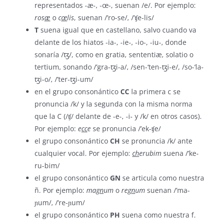
representados -æ-, -œ-, suenan /e/. Por ejemplo:
ros
æ
o
c
œ
lis
, suenan /’ro-se/, /’ʧe-lis/
T
suena igual que en castellano, salvo cuando va
delante de los hiatos -ia-, -ie-, -io-, -iu-, donde
sonaría /ꜩ/, como en gratia, sententiæ, solatio o
tertium, sonando /’gra-ꜩi-a/, /sen-‘ten-ꜩi-e/, /so-‘la-
ꜩi-o/, /’ter-ꜩi-um/
en el grupo consonántico
CC
la primera c se
pronuncia /k/ y la segunda con la misma norma
que la C (/ʧ/ delante de -e-, -i- y /k/ en otros casos).
Por ejemplo:
e
cc
e
se pronuncia /’ek-ʧe/
el grupo consonántico
CH
se pronuncia /k/ ante
cualquier vocal. Por ejemplo:
ch
erubim
suena /’ke-
ru-bim/
el grupo consonántico
GN
se articula como nuestra
ñ. Por ejemplo:
ma
gn
um
o
re
gn
um
suenan /’ma-
ɲum/, /’re-ɲum/
el grupo consonántico
PH
suena como nuestra f.