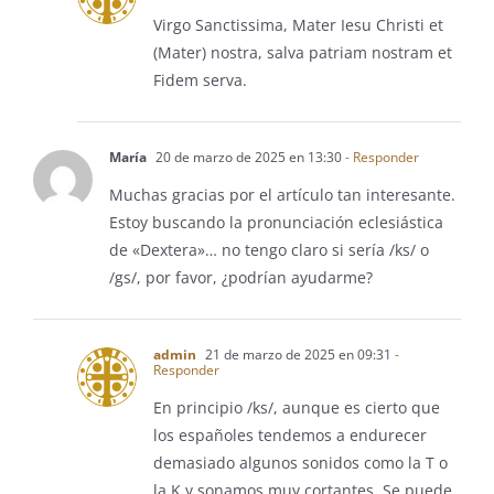
Virgo Sanctissima, Mater Iesu Christi et
(Mater) nostra, salva patriam nostram et
Fidem serva.
María
20 de marzo de 2025 en 13:30
- Responder
Muchas gracias por el artículo tan interesante.
Estoy buscando la pronunciación eclesiástica
de «Dextera»… no tengo claro si sería /ks/ o
/gs/, por favor, ¿podrían ayudarme?
admin
21 de marzo de 2025 en 09:31
-
Responder
En principio /ks/, aunque es cierto que
los españoles tendemos a endurecer
demasiado algunos sonidos como la T o
la K y sonamos muy cortantes. Se puede