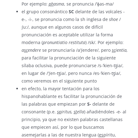
Por ejemplo:
ph
asma
, se pronuncia /’ɸas-ma/
el grupo
consonántico
SC
delante de las volcales -
e-, -i-, se pronuncia como la sh inglesa de
shoe
/
ʃu:/, aunque en algunos casos de difícil
pronunciación es aceptable utilizar la forma
moderna (
pronuntiatio restituta
) /sk/. Por ejemplo:
a
sc
endere
se pronunciaría /a’ʃendere/, pero
sc
ientia,
para facilitar la pronunciación de la siguiente
sílaba oclusiva, puede pronunciarse /s-‘kien-ꜩia/,
en lugar de /’ʃen-ꜩia/, pero nunca /es-‘kien-ꜩia/,
como veremos en el siguiente punto
en efecto, la mayor tentación para los
hispanohablante es facilitar la pronunciación de
las palabras que empiezan por
S-
delante de
consonante (p.e.
sp
iritus,
st
ella
) añadiéndoles -e- al
principio, ya que no existen palabras castellanas
que empiecen así, por lo que buscamos
asemejarlas a las de nuestra lengua (
es
píritu,