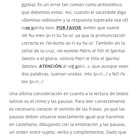
es
tela). Es un error tan común como antiestético,
que debemos evitar. Así, cuando el sacerdote diga
«
Dominus vobiscum
» y la respuesta esperada sea «
Et
cu
m s
piritu tuo
«,
POR FAVOR
, eviten que suene
/et-‘ku-mes-‘pi-ri-tu-‘tu-o/, ya que la pronunciación
correcta es /’et-kums-‘pi-ri-tu-‘tu-o/. También en la
señal de la cruz, «
In nomine Patris et Filii et Spiritus
Sancti
» o el gloria, «
Gloria Patri et Filio et Spiritui
Sancto
«,
ATENCIÓN
al «
e
t s
piri…
«, que aunque sean
dos palabras, suenan unidas: /ets-‘pi-ri…/ y NO /’e-
tes-‘pi-ri…/
Una última consideración en cuanto a la lectura de textos
latinos es el ritmo y las pausas. Para leer correctamente
es necesario conocer el sentido de las frases, ya que las
pausas deben situarse exactamente igual que hacemos
en castellano, dibujando con la entonación y las pausas,
un orden entre sujeto, verbo y complementos. Dado que