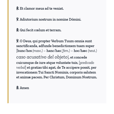
℟. Et clamor meus ad te veniat.
℣. Adiutorium nostrum in nomine Dómini.
℟. Qui fecit cœlum et terram.
℣. O Deus, qui propter Verbum Tuum omnia sunt
sanctificanda, adfunde benedictionem tuam super
[
hunc
/
hos
(masc.) –
hanc
/
has
(fem.) –
hoc
/
hæc
(neut.)
caso acusativo del objeto
]
, et concede
cuicumque de iure atque voluntate tuis,
[
predicado
verbal
]
et gratias tibi agat, de Te accipere possit, per
invocationem Tui Sancti Nominis, corporis salutem
et animæ pacem. Per Christum, Dominum Nostrum.
℟. Amen