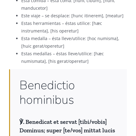
Esta comida – ésta coma: [hunc cibum], [hunc
manducetor]
Este viaje – se desplace: [hunc itinerem], [meatur]
Estas herramientas – éstas utilice: [hæc
instrumenta], [his operetur]
Esta medalla – ésta lleve/utilice: [hoc numisma],
[huic gerat/operetur]
Estas medallas – éstas lleve/utilice: [hæc
numismata], [his gerat/operetur]
Benedictio
hominibus
℣. Benedicat et servat [tibi/vobis]
Dominus; super [te/vos] mittat lucis