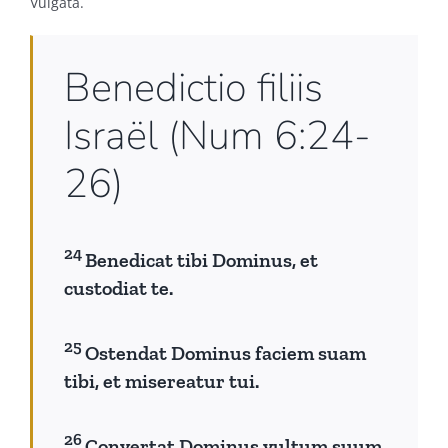
Vulgata.
Benedictio filiis
Israël (Num 6:24-
26)
24
Benedicat tibi Dominus, et
custodiat te.
25
Ostendat Dominus faciem suam
tibi, et misereatur tui.
26
Convertat Dominus vultum suum